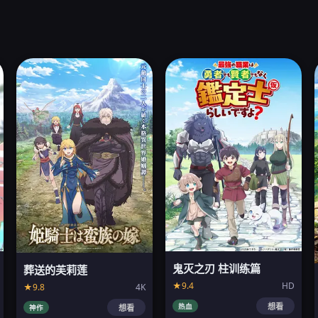
鬼灭之刃 柱训练篇
葬送的芙莉莲
★9.4
HD
★9.8
4K
热血
想看
神作
想看