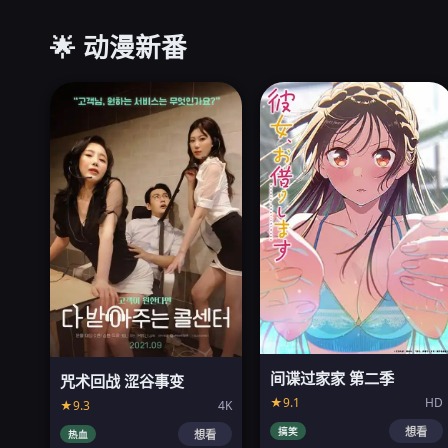
🌟 动漫新番
间谍过家家 第二季
咒术回战 涩谷事变
★9.1
HD
★9.3
4K
搞笑
想看
热血
想看