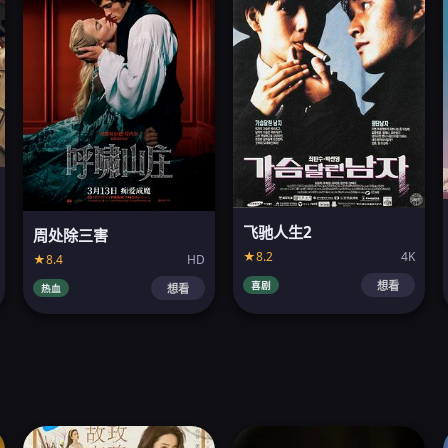
飞驰人生2
周处除三害
★8.2
4K
★8.4
HD
喜剧
想看
热血
想看