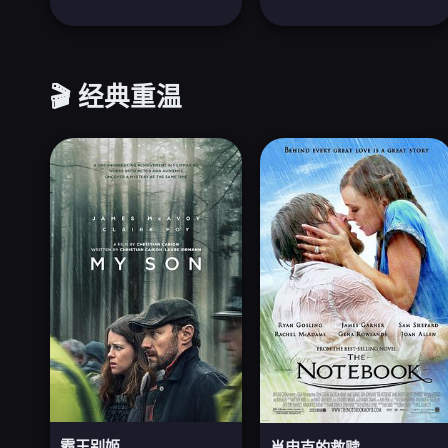
🎬 经典重温
霸王别姬
肖申克的救赎