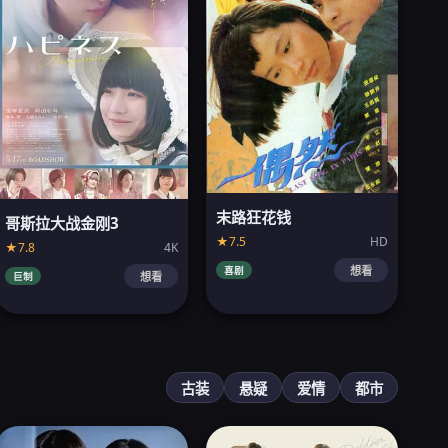
末路狂花钱
哥斯拉大战金刚3
★7.5
HD
★7.8
4K
喜剧
想看
巨制
想看
古装
悬疑
爱情
都市