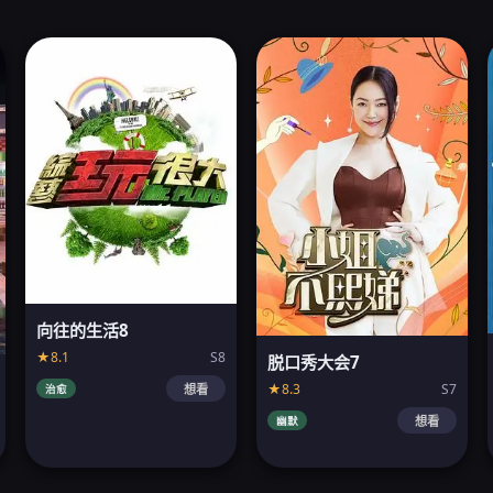
向往的生活8
★8.1
S8
脱口秀大会7
★8.3
S7
治愈
想看
幽默
想看