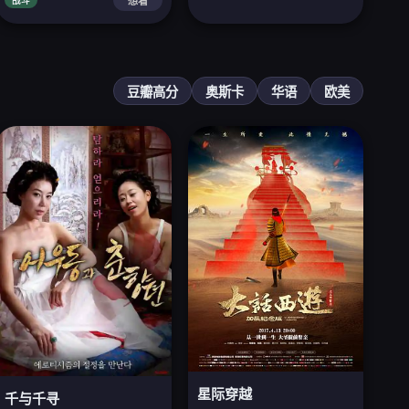
战斗
想看
豆瓣高分
奥斯卡
华语
欧美
星际穿越
千与千寻