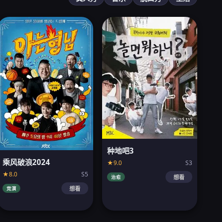
种地吧3
乘风破浪2024
★9.0
S3
★8.0
S5
治愈
想看
竞演
想看