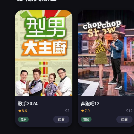
歌手2024
奔跑吧12
★8.6
S2
★7.9
S12
音乐
冒险
想看
想看