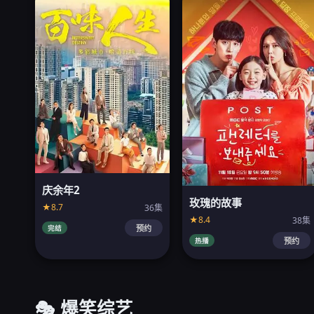
庆余年2
玫瑰的故事
★8.7
36集
★8.4
38集
完结
预约
热播
预约
🎭 爆笑综艺