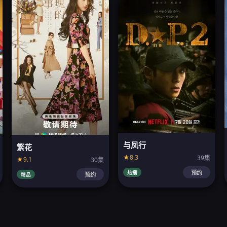
与凤行
繁花
★8.3
39集
★9.1
30集
热播
预约
精品
预约