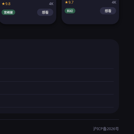
★9.7
4K
★9.8
4K
科幻
想看
宫崎骏
想看
沪ICP备2026
号