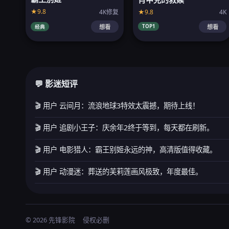
★9.8
★9.8
4K
4K修复
TOP1
经典
想看
想看
💬 影迷短评
🎬 用户 云间月：流浪地球3特效太震撼，期待上线！
🎬 用户 追剧小王子：庆余年2终于等到，每天都在刷新。
🎬 用户 电影猎人：霸王别姬永远的神，高清版值得收藏。
🎬 用户 动漫迷：葬送的芙莉莲画风极致，年度最佳。
© 2026 先锋影院
侵权必删