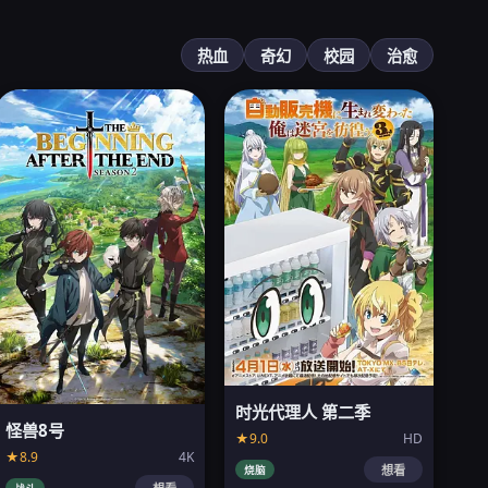
热血
奇幻
校园
治愈
时光代理人 第二季
怪兽8号
★9.0
HD
★8.9
4K
烧脑
想看