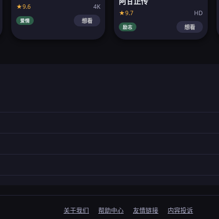
阿甘正传
★9.6
4K
★9.7
HD
爱情
想看
励志
想看
关于我们
帮助中心
友情链接
内容投诉