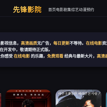
先锋影院
首页
电影
剧集
综艺
动漫
预约
典影视信息，
高清画质
无广告，
每日更新
不等待。
在线电影
资
在开发中，敬请期待正式版。
你感受
在线电影
的乐趣，
免费观看
经典与最新大片，
高清