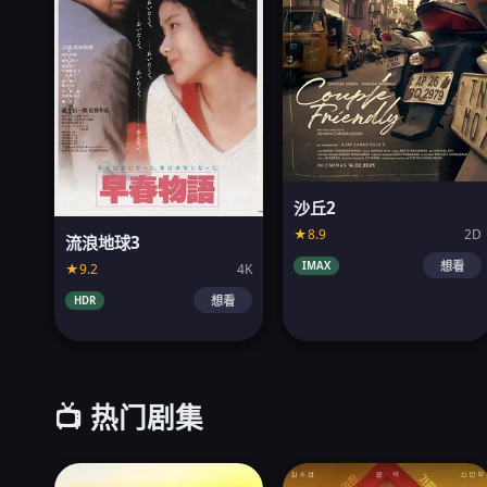
沙丘2
★8.9
2D
流浪地球3
IMAX
想看
★9.2
4K
HDR
想看
📺 热门剧集