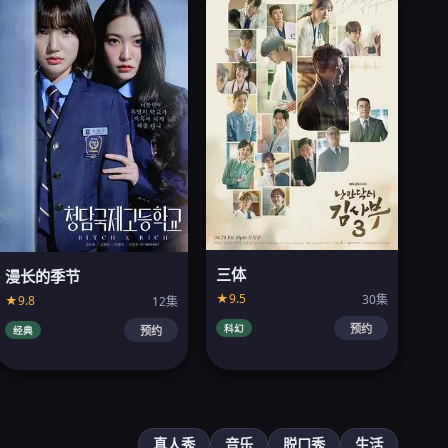
三体
漫长的季节
★9.5
30集
★9.8
12集
科幻
预约
经典
预约
真人秀
音乐
脱口秀
生活